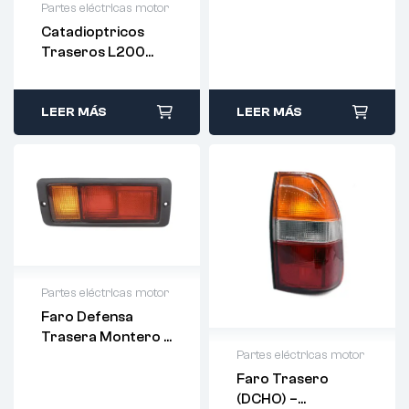
Partes eléctricas motor
MB124963 – DCHO
Catadioptricos
Traseros L200
Kb40 – 8355A015
– 8355A016 (PAR)
LEER MÁS
LEER MÁS
Partes eléctricas motor
Faro Defensa
Trasera Montero –
Partes eléctricas motor
MB124963 – IZQ
Faro Trasero
(DCHO) –