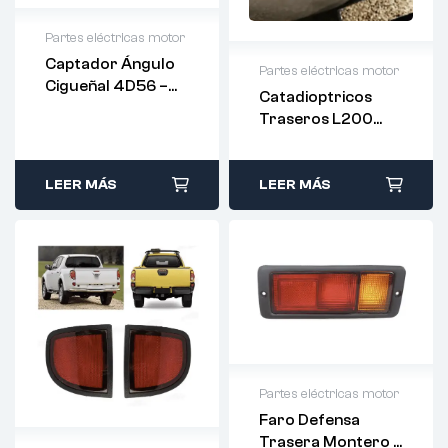
Partes eléctricas motor
Captador Ángulo
Partes eléctricas motor
Cigueñal 4D56 –
Catadioptricos
MD348238
Traseros L200
K74 – MR109135 –
MR109136 (PAR)
LEER MÁS
LEER MÁS
Partes eléctricas motor
Faro Defensa
Trasera Montero –