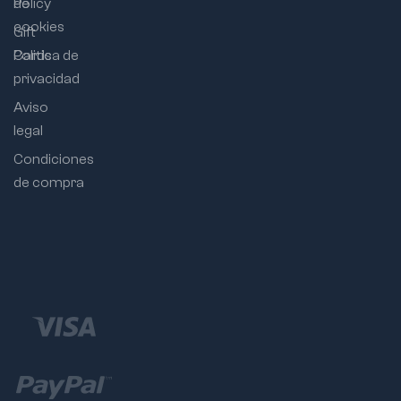
Policy
de
cookies
Gift
Cards
Politica de
privacidad
Aviso
legal
Condiciones
de compra