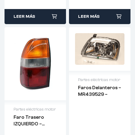
MR296240 – R
LEER MÁS
LEER MÁS
Partes eléctricas motor
Faros Delanteros –
MR439529 –
Partes eléctricas motor
Faro Trasero
IZQUIERDO –
MR296239 – L