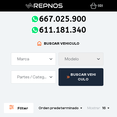
(0)
667.025.900
611.181.340
BUSCAR VEHICULO
Marca
Modelo
B
U
S
C
A
R
V
E
H
I
Partes / Categorías
C
U
L
O
Orden predeterminado
Mostrar
16
Filter