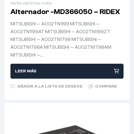
Partes eléctricas motor
Alternador -MD366050 – RIDEX
MITSUBISHI — A002TN1199 MITSUBISHI —
A002TN1199AT MITSUBISHI — A002TN1199ZT
MITSUBISHI — A002TN1798 MITSUBISHI —
A002TN1798A MITSUBISHI — A002TN1798AM
MITSUBISHI —…
LEER MÁS
AÑADIR A LA LISTA DE DESEOS
COMPARE