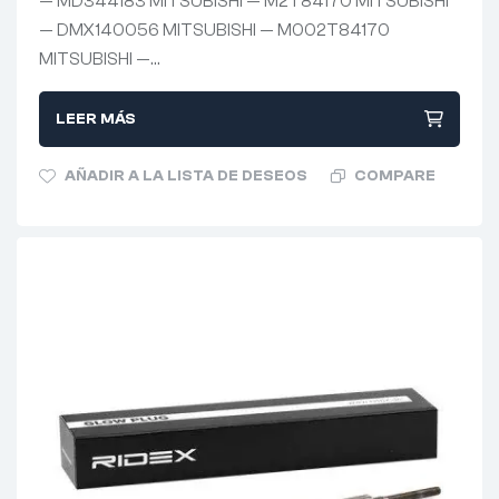
— MD344183 MITSUBISHI — M2T84170 MITSUBISHI
— DMX140056 MITSUBISHI — M002T84170
MITSUBISHI —…
LEER MÁS
AÑADIR A LA LISTA DE DESEOS
COMPARE