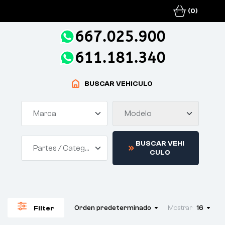
(0)
667.025.900
611.181.340
BUSCAR VEHICULO
Marca
Modelo
B
U
S
C
A
R
V
E
H
I
Partes / Categorías
C
U
L
O
Orden predeterminado
Mostrar
16
Filter