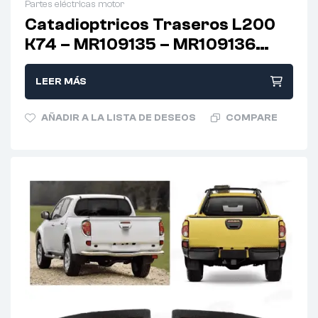
Partes eléctricas motor
Catadioptricos Traseros L200
K74 – MR109135 – MR109136
(PAR)
LEER MÁS
AÑADIR A LA LISTA DE DESEOS
COMPARE