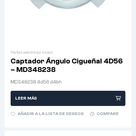
Partes eléctricas motor
Captador Ángulo Cigueñal 4D56
– MD348238
MD348238 4d56 d4bh
LEER MÁS
AÑADIR A LA LISTA DE DESEOS
COMPARE