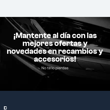
¡Mantente al día con las
mejores ofertas y
novedades en recambios y
accesorios!
No te lo pierdas
C
I