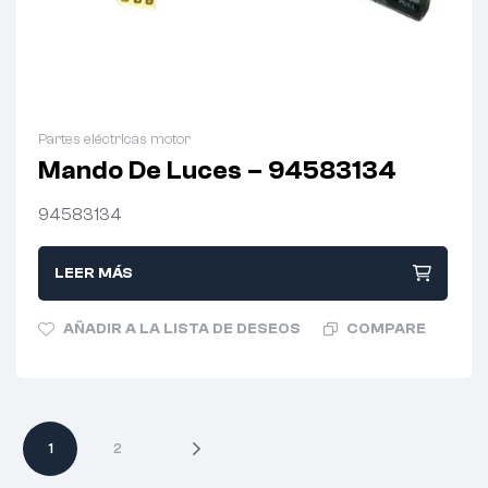
Partes eléctricas motor
Mando De Luces – 94583134
94583134
LEER MÁS
AÑADIR A LA LISTA DE DESEOS
COMPARE
1
2