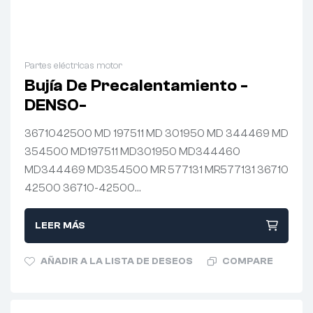
Partes eléctricas motor
Bujía De Precalentamiento -
DENSO-
3671042500 MD 197511 MD 301950 MD 344469 MD
354500 MD197511 MD301950 MD344460
MD344469 MD354500 MR 577131 MR577131 36710
42500 36710-42500…
LEER MÁS
AÑADIR A LA LISTA DE DESEOS
COMPARE