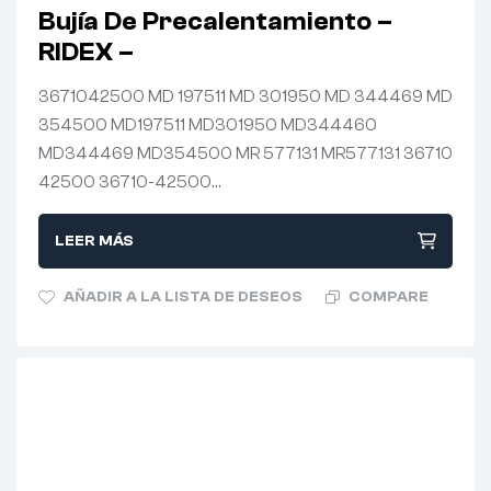
Bujía De Precalentamiento –
RIDEX –
3671042500 MD 197511 MD 301950 MD 344469 MD
354500 MD197511 MD301950 MD344460
MD344469 MD354500 MR 577131 MR577131 36710
42500 36710-42500…
LEER MÁS
AÑADIR A LA LISTA DE DESEOS
COMPARE