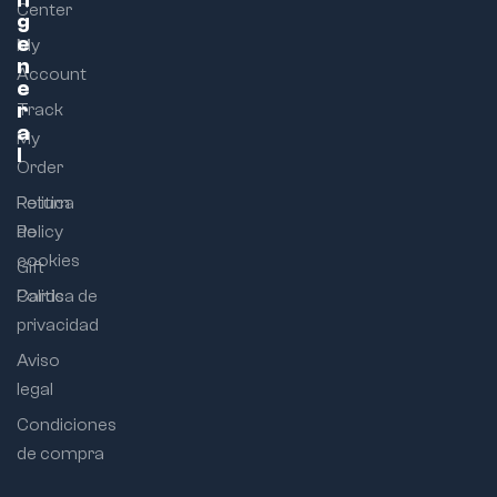
Center
g
e
My
n
Account
e
r
Track
a
My
l
Order
Return
Politica
Policy
de
cookies
Gift
Cards
Politica de
privacidad
Aviso
legal
Condiciones
de compra