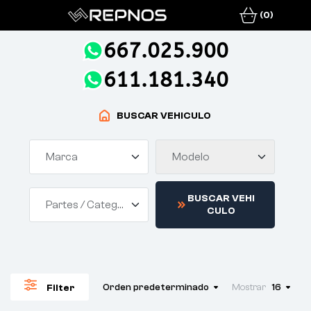
(0)
667.025.900
611.181.340
BUSCAR VEHICULO
Marca
Modelo
B
U
S
C
A
R
V
E
H
I
Partes / Categorías
C
U
L
O
Orden predeterminado
Mostrar
16
Filter