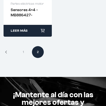
Partes eléctricas motor
Sensores 4×4 -
MB886427-
LEER MÁS
1
2
¡Mantente al día con las
mejores ofertas y