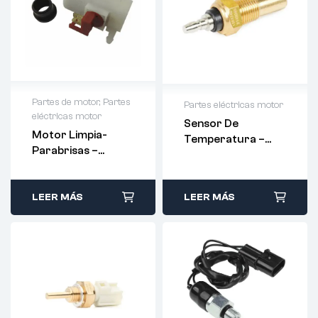
Partes de motor
,
Partes
Partes eléctricas motor
eléctricas motor
Sensor De
Motor Limpia-
Temperatura –
Parabrisas –
830C0012 – RIDEX
MR502984
LEER MÁS
LEER MÁS