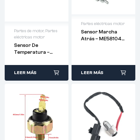
Partes eléctricas motor
Partes de motor
,
Partes
Sensor Marcha
eléctricas motor
Atrás – ME581047
Sensor De
–
Temperatura –
89422-33030
LEER MÁS
LEER MÁS