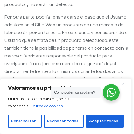
producto, y no serán un defecto.
Por otra parte, podría llegar a darse el caso que el Usuario
adquiere en el Sitio Web un producto de una marca o de
fabricación por un tercero. En este caso, y considerando el
Usuario que se trata de un producto defectuoso, éste
también tiene la posibilidad de ponerse en contacto con la
marca o fabricante responsable del producto para
averiguar cómo ejercer su derecho de garantía legal
directamente frente a los mismos durante los dos años
siguientes a la entrega de dichos productos. Para ello, el
Usuario debe haber conservado toda la información en
Valoramos su privacidad
Como podemos ayudarte?
relación con la garantía de los productos.
Utilizamos cookies para mejorar su
experiencia
Politica de cookies
9. EXONERACIÓN DE
Personalizar
Rechazar todas
Aceptar todas
RESPONSABILIDAD
SHOP
ACCOUNT
WISHLIST
BUSCAR