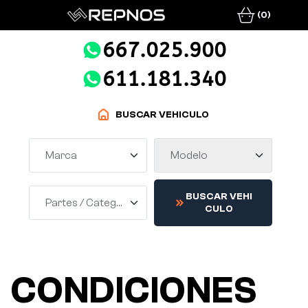
(0)
667.025.900
611.181.340
BUSCAR VEHICULO
Marca
Modelo
B
U
S
C
A
R
V
E
H
I
Partes / Categorías
C
U
L
O
CONDICIONES