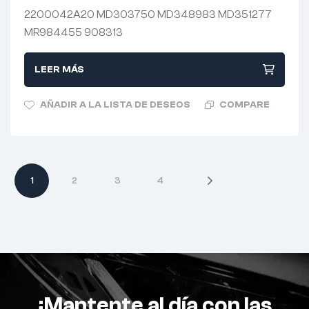
2200042A20 MD303750 MD348983 MD351277
MR984455 908313
LEER MÁS
AÑADIR A LA LISTA DE DESEOS
COMPARE
1
2
3
4
¡Mantente al día con las