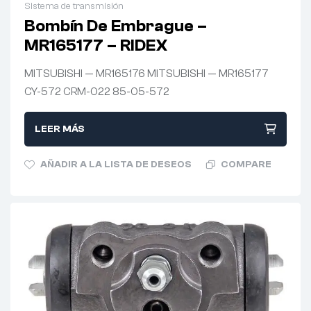
Sistema de transmisión
Bombín De Embrague –
MR165177 – RIDEX
MITSUBISHI — MR165176 MITSUBISHI — MR165177
CY-572 CRM-022 85-05-572
LEER MÁS
AÑADIR A LA LISTA DE DESEOS
COMPARE