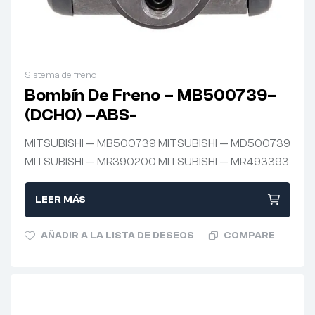
Sistema de freno
Bombín De Freno – MB500739–
(DCHO) –ABS-
MITSUBISHI — MB500739 MITSUBISHI — MD500739
MITSUBISHI — MR390200 MITSUBISHI — MR493393
LEER MÁS
AÑADIR A LA LISTA DE DESEOS
COMPARE