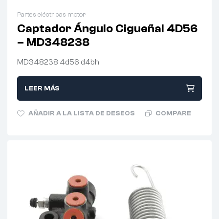
Partes eléctricas motor
Captador Ángulo Cigueñal 4D56
– MD348238
MD348238 4d56 d4bh
LEER MÁS
AÑADIR A LA LISTA DE DESEOS
COMPARE