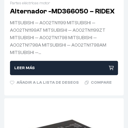
Partes eléctricas motor
Alternador -MD366050 – RIDEX
MITSUBISHI — A002TN1199 MITSUBISHI —
A002TN1199AT MITSUBISHI — A002TN1199ZT
MITSUBISHI — A002TN1798 MITSUBISHI —
A002TN1798A MITSUBISHI — A002TN1798AM
MITSUBISHI —…
LEER MÁS
AÑADIR A LA LISTA DE DESEOS
COMPARE