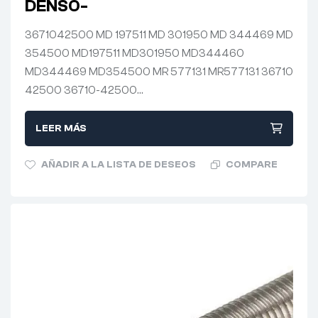
DENSO-
3671042500 MD 197511 MD 301950 MD 344469 MD
354500 MD197511 MD301950 MD344460
MD344469 MD354500 MR 577131 MR577131 36710
42500 36710-42500…
LEER MÁS
AÑADIR A LA LISTA DE DESEOS
COMPARE