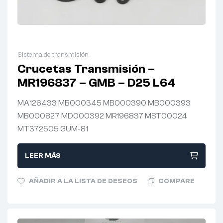
Sistema de transmisión
Crucetas Transmisión –
MR196837 – GMB – D25 L64
MA126433 MB000345 MB000390 MB000393
MB000827 MD000392 MR196837 MST00024
MT372505 GUM-81
LEER MÁS
AÑADIR A LA LISTA DE DESEOS
COMPARE