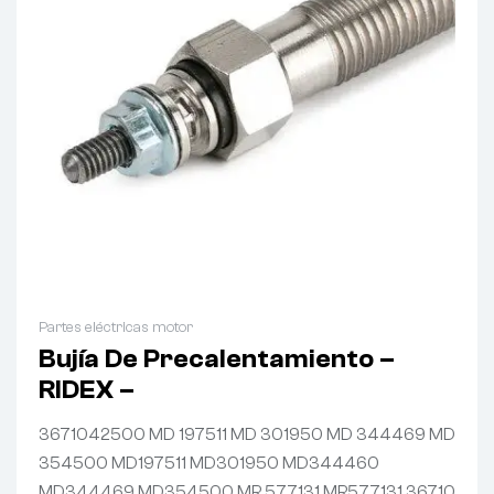
Partes eléctricas motor
Bujía De Precalentamiento –
RIDEX –
3671042500 MD 197511 MD 301950 MD 344469 MD
354500 MD197511 MD301950 MD344460
MD344469 MD354500 MR 577131 MR577131 36710