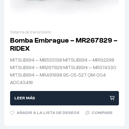
Sistema de transmisión
Bomba Embrague – MR267829 –
RIDEX
MITSUBISHI — MB555138 MITSUBISHI — MR132298
MITSUBISHI — MR267829 MITSUBISHI — MR374330
MITSUBISHI — MR491998 95-05-527 QM-004
ADC43418
LEER MÁS
AÑADIR A LA LISTA DE DESEOS
COMPARE