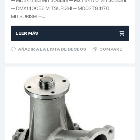
— MD344183 MITSUBISHI — M2T84170 MITSUBISHI
— DMX140056 MITSUBISHI — M002T84170
MITSUBISHI —…
LEER MÁS
AÑADIR A LA LISTA DE DESEOS
COMPARE