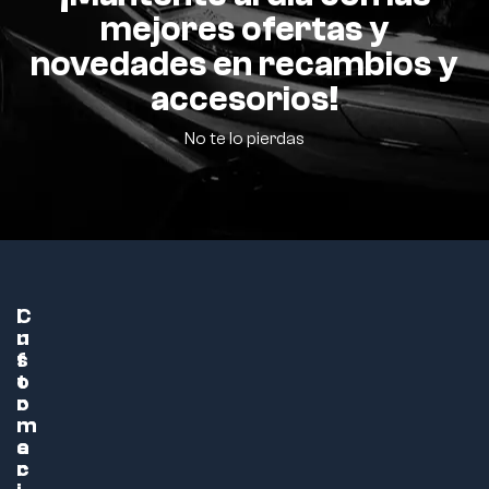
mejores ofertas y
novedades en recambios y
accesorios!
No te lo pierdas
C
I
u
n
s
f
t
o
o
r
m
m
e
a
r
c