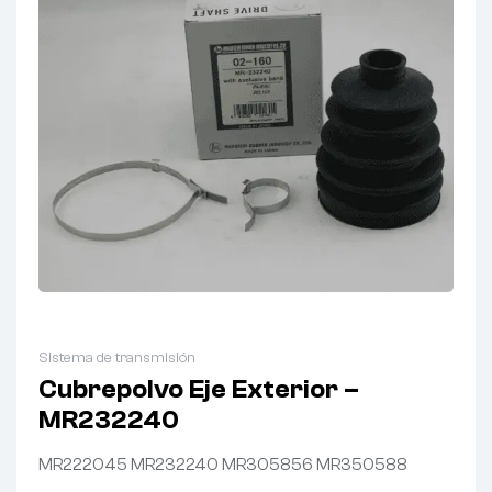
Sistema de transmisión
Cubrepolvo Eje Exterior –
MR232240
MR222045 MR232240 MR305856 MR350588