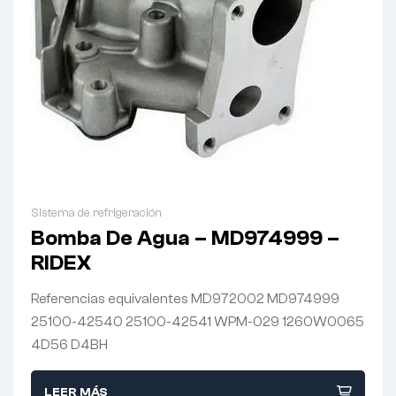
Sistema de refrigeración
Bomba De Agua – MD974999 –
RIDEX
Referencias equivalentes MD972002 MD974999
25100-42540 25100-42541 WPM-029 1260W0065
4D56 D4BH
LEER MÁS