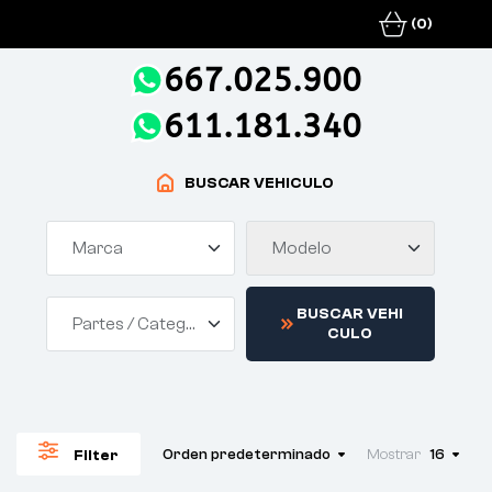
(0)
667.025.900
611.181.340
BUSCAR VEHICULO
Marca
Modelo
B
U
S
C
A
R
V
E
H
I
Partes / Categorías
C
U
L
O
Orden predeterminado
Mostrar
16
Filter