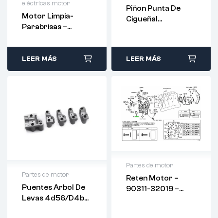
eléctricas motor
Piñon Punta De
Motor Limpia-
Cigueñal
Parabrisas –
4D56/D4BH –
MR502984
MD099211
LEER MÁS
LEER MÁS
Partes de motor
Partes de motor
Reten Motor –
Puentes Arbol De
90311-32019 –
Levas 4d56/d4bh
ORIGINAL
– MD665541