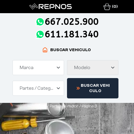
(0)
667.025.900
611.181.340
BUSCAR VEHICULO
Marca
Modelo
B
U
S
C
A
R
V
E
H
I
Partes / Categorías
C
U
L
O
Inicio
/
Partes de motor
/ Página 3