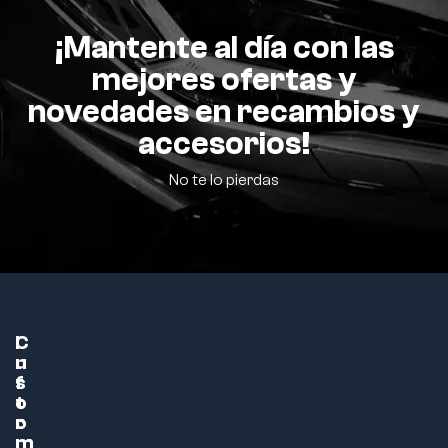
¡Mantente al día con las
mejores ofertas y
novedades en recambios y
accesorios!
No te lo pierdas
C
I
u
n
s
f
t
o
o
r
m
m