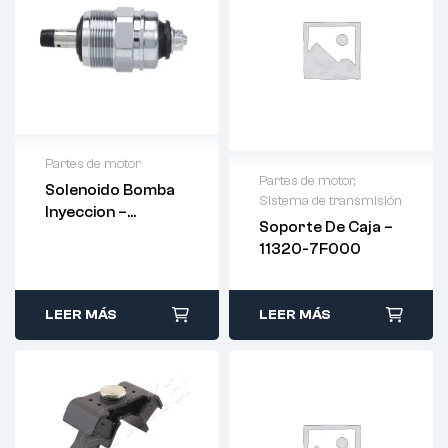
Partes de motor
Partes de motor
,
Solenoido Bomba
Sistema de transmisión
Inyeccion –
Soporte De Caja –
096030-0070
11320-7F000
LEER MÁS
LEER MÁS