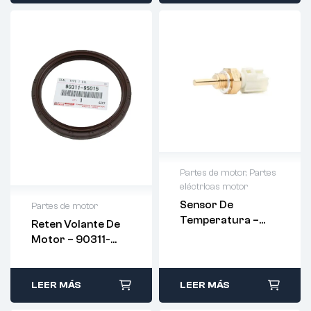
Partes de motor
,
Partes
eléctricas motor
Sensor De
Partes de motor
Temperatura –
Reten Volante De
89422-33030
Motor – 90311-
95015 – ORIGINAL
LEER MÁS
LEER MÁS