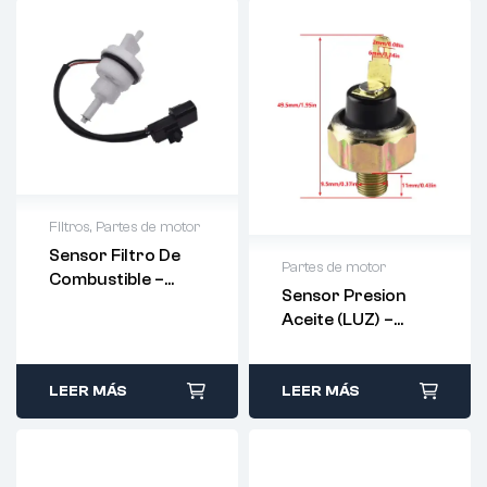
Filtros
,
Partes de motor
Sensor Filtro De
Partes de motor
Combustible –
Sensor Presion
84461-28040
Aceite (LUZ) –
83530-14030
LEER MÁS
LEER MÁS