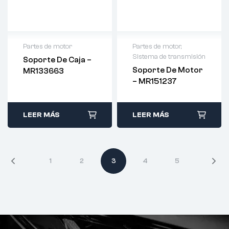
Partes de motor
Partes de motor
,
Sistema de transmisión
Soporte De Caja –
Soporte De Motor
MR133663
– MR151237
LEER MÁS
LEER MÁS
1
2
3
4
5