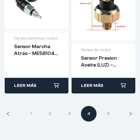
Partes eléctricas motor
Sensor Marcha
Partes de motor
Atrás – ME581047
Sensor Presion
–
Aceite (LUZ) –
83530-14030
LEER MÁS
LEER MÁS
1
2
3
4
5