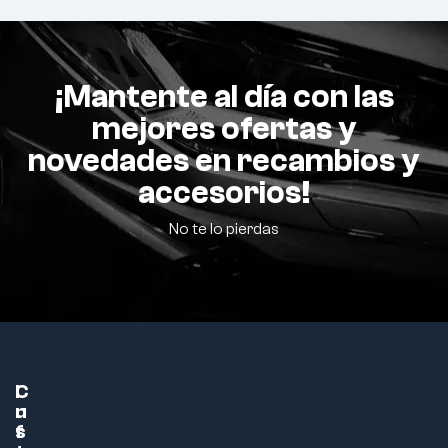
¡Mantente al día con las
mejores ofertas y
novedades en recambios y
accesorios!
No te lo pierdas
C
I
u
n
s
f