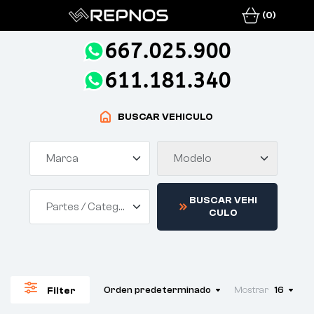
(0)
667.025.900
611.181.340
BUSCAR VEHICULO
Marca
Modelo
B
U
S
C
A
R
V
E
H
I
Partes / Categorías
C
U
L
O
Orden predeterminado
Mostrar
16
Filter