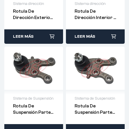
Sistema dirección
Sistema dirección
Rotula De
Rotula De
Dirección Exterior
Dirección Interior –
-R/L – 555 –
R/L -SE-7252 –
555 –
LEER MÁS
LEER MÁS
Sistema de Suspensión
Sistema de Suspensión
Rotula De
Rotula De
Suspensión Parte
Suspensión Parte
Baja (DCHO) RHD –
Baja (IZQ) LHD –
555 – SB-7722R
555 – SB-7722L