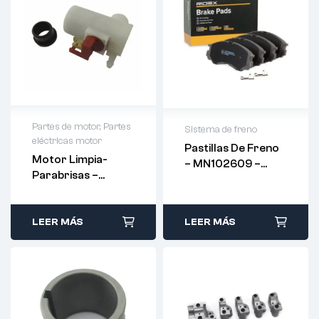
Partes de motor
,
Partes
Sistema de freno
eléctricas motor
Pastillas De Freno
Motor Limpia-
– MN102609 –
Parabrisas –
RIDEX
MR502984
LEER MÁS
LEER MÁS