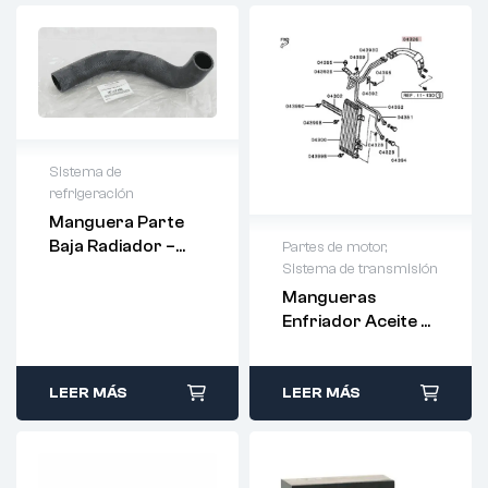
Sistema de
refrigeración
Manguera Parte
Baja Radiador –
Partes de motor
,
Sistema de transmisión
MR127440 –
ORIGINAL
Mangueras
Enfriador Aceite –
SR-127900
LEER MÁS
LEER MÁS