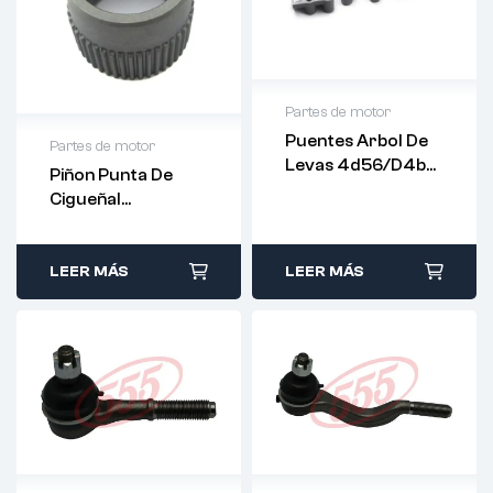
Partes de motor
Puentes Arbol De
Partes de motor
Levas 4d56/d4bh
Piñon Punta De
– MD665541
Cigueñal
4D56/D4BH –
MD099211
LEER MÁS
LEER MÁS