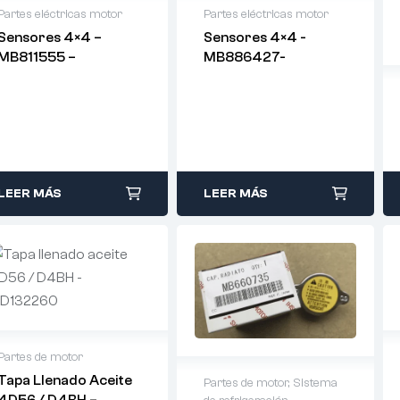
Partes eléctricas motor
Partes eléctricas motor
Sensores 4×4 –
Sensores 4×4 -
MB811555 –
MB886427-
LEER MÁS
LEER MÁS
Partes de motor
Tapa Llenado Aceite
Partes de motor
,
Sistema
4D56 / D4BH –