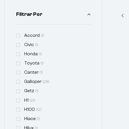
Filtrar Por
Accord
(1)
Civic
(1)
Honda
(1)
Toyota
(1)
Canter
(1)
Galloper
(28)
Getz
(1)
H1
(21)
H100
(12)
Hiace
(1)
Hilux
(1)