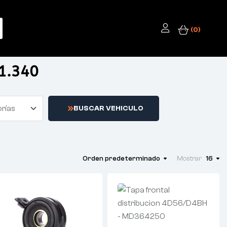
(0)
1.340
orías
B
U
S
C
A
R
V
E
H
I
C
U
L
O
Orden predeterminado
Mostrar
16