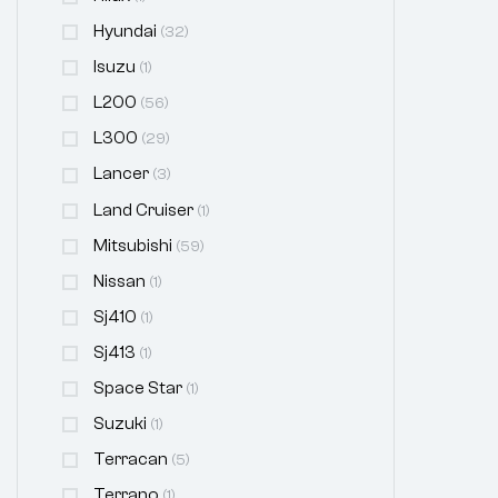
Hyundai
(32)
Isuzu
(1)
L200
(56)
L300
(29)
Lancer
(3)
Land Cruiser
(1)
Mitsubishi
(59)
Nissan
(1)
Sj410
(1)
Sj413
(1)
Space Star
(1)
Suzuki
(1)
Terracan
(5)
Terrano
(1)