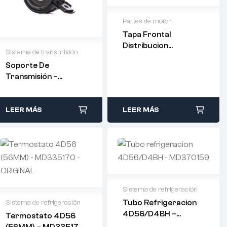
Partes de motor
Tapa Frontal
Distribucion
Sistema de transmisión
4D56/D4BH –
Soporte De
MD364250
Transmisión –
MR223119 – RIDEX
LEER MÁS
LEER MÁS
Sistema de refrigeración
Tubo Refrigeracion
Sistema de refrigeración
4D56/D4BH –
Termostato 4D56
MD370159
(56MM) – MD335170