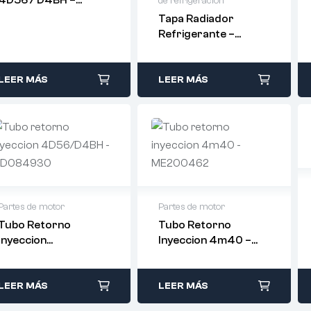
de refrigeración
MD132260
Tapa Radiador
Refrigerante –
MB660735 –
ORIGINAL
LEER MÁS
LEER MÁS
Partes de motor
Partes de motor
Tubo Retorno
Tubo Retorno
Inyeccion
Inyeccion 4m40 –
4D56/D4BH –
ME200462
MD084930
LEER MÁS
LEER MÁS